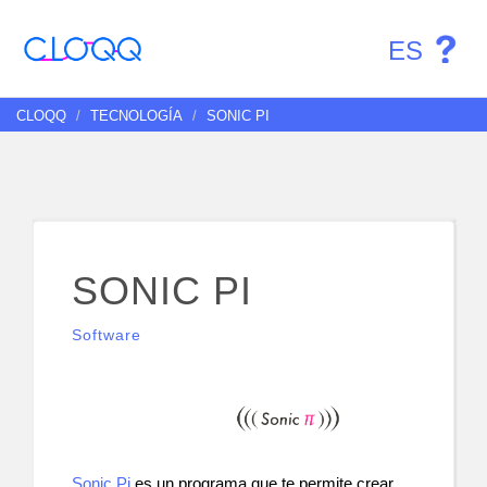
ES
CLOQQ
TECNOLOGÍA
SONIC PI
SONIC PI
Software
Sonic Pi
 es un programa que te permite crear 