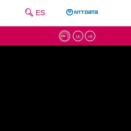
ES
1h
+8