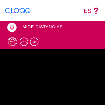
ES
MIDE DISTANCIAS
<1h
+8