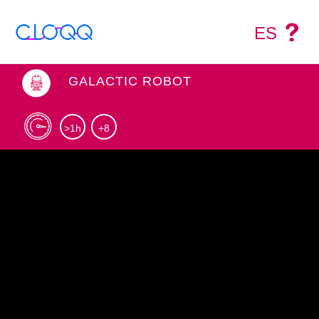
ES
GALACTIC ROBOT
>1h
+8