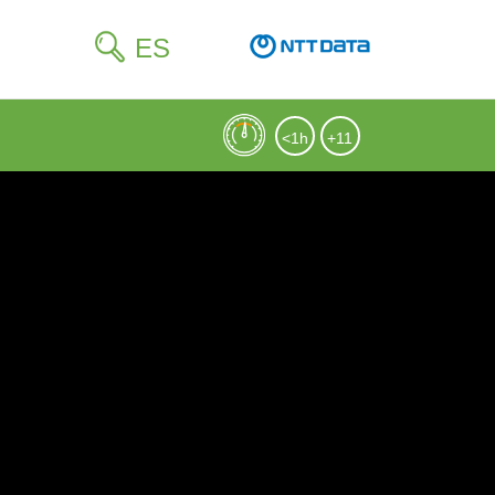
ES
<1h
+11