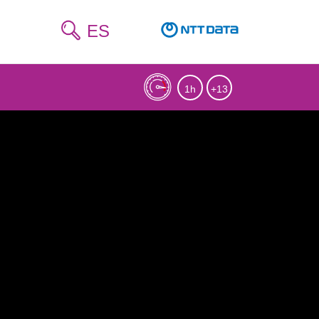
ES
1h
+13