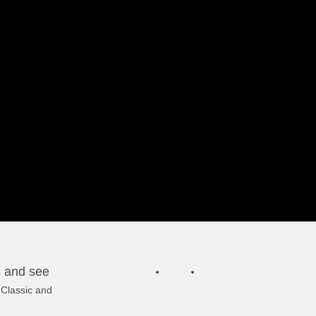
s and see
 Classic and