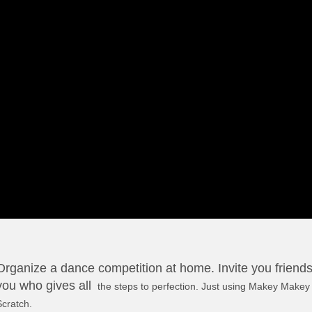
Organize a dance competition at home. Invite you friend
you who gives all
the steps to perfection. Just using Makey Makey
Scratch.