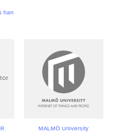
s han
OR
MALMÖ University